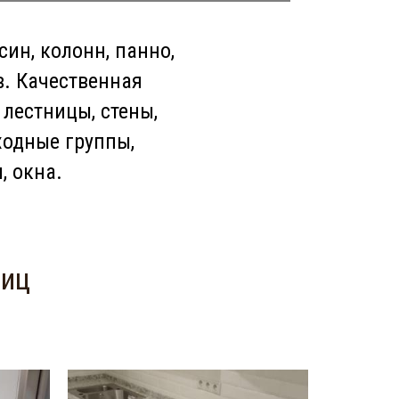
ин, колонн, панно,
в. Качественная
лестницы, стены,
ходные группы,
, окна.
ниц