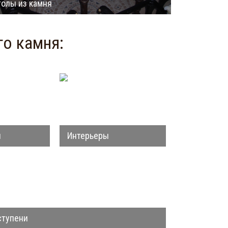
толы из камня
го камня:
и
Интерьеры
ступени