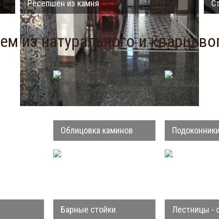
Ресепшен из камня
С
м из натурального и кварцево
Облицовка каминов
Подоконник
Барные стойки
Лестницы - 