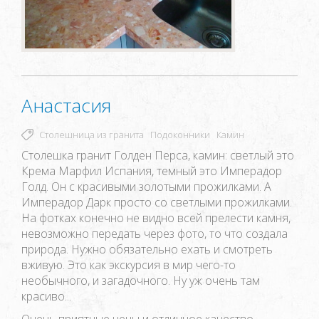
Анастасия
Столешница из гранита
Подоконники
Камин
Столешка гранит Голден Перса, камин: светлый это
Крема Марфил Испания, темный это Имперадор
Голд. Он с красивыми золотыми прожилками. А
Имперадор Дарк просто со светлыми прожилками.
На фотках конечно не видно всей прелести камня,
невозможно передать через фото, то что создала
природа. Нужно обязательно ехать и смотреть
вживую. Это как экскурсия в мир чего-то
необычного, и загадочного. Ну уж очень там
красиво...
Очень приятные цены и отличное качество