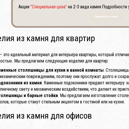
Акция
"Специальная цена"
на 2-3 вида камня.Подробности 
Свяжитесь с нами
лия из камня для квартир
— это идеальный материал для интерьера квартиры, который отличае
ностью. Мы предлагаем следующие изделия для квартир:
аменные столешницы для кухни и ванной комнаты
. Столешницы
механическим повреждениям, поэтому они прослужат долго и сохран
одоконники из камня
. Каменные подоконники придают интерьеру э
лнечному свету и механическим воздействиям, что делает их пра
толешницы и барные стойки
. Мы предлагаем изготовление столе
олов, которые станут стильным акцентом в гостиной или на кухне.
лия из камня для офисов