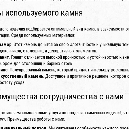
ы используемого камня
дого изделия подбирается оптимальный вид камня, в зависимости от
тации. Среди используемых материалов:
рамор
. Этот камень ценится за свою элегантность и уникальную т
доконников, столешниц и декоративных элементов.
анит
. Гранит отличается высокой прочностью и устойчивостью к в
бором для столешниц и барных стоек.
никс
. Полупрозрачный камень, который придает интерьеру роскошны
скусственный камень
. Доступное и практичное решение, которое 
остоту ухода.
имущества сотрудничества с нами
оставляем комплексные услуги по созданию каменных изделий, что
юч». Преимущества работы с нами:
ндивидуальный подход
. Мы учитываем особенности каждого проек