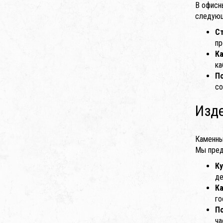
В офисн
следующ
С
пр
К
ка
П
со
Изде
Каменны
Мы пред
К
де
К
го
П
ча