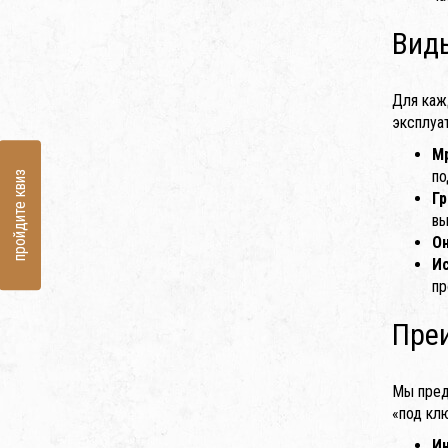
Вид
Для каж
эксплуа
М
по
пройдите квиз
Гр
вы
О
И
пр
Пре
Мы пред
«под кл
И