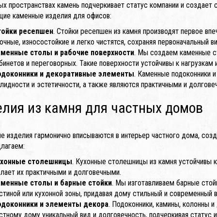
ых пространствах камень подчеркивает статус компании и создает
ие каменные изделия для офисов:
тойки ресепшен
. Стойки ресепшен из камня производят первое впе
очные, износостойкие и легко чистятся, сохраняя первоначальный в
аменные столы и рабочие поверхности
. Мы создаем каменные с
бинетов и переговорных. Такие поверхности устойчивы к нагрузкам 
одоконники и декоративные элементы
. Каменные подоконники 
лидности и эстетичности, а также являются практичными и долгов
лия из камня для частных домов
е изделия гармонично вписываются в интерьер частного дома, созд
лагаем:
ухонные столешницы
. Кухонные столешницы из камня устойчивы к
лает их практичными и долговечными.
аменные столы и барные стойки
. Мы изготавливаем барные стой
стиной или кухонной зоны, придавая дому стильный и современный в
одоконники и элементы декора
. Подоконники, камины, колонны 
стному дому уникальный вид и долговечность, подчеркивая статус и