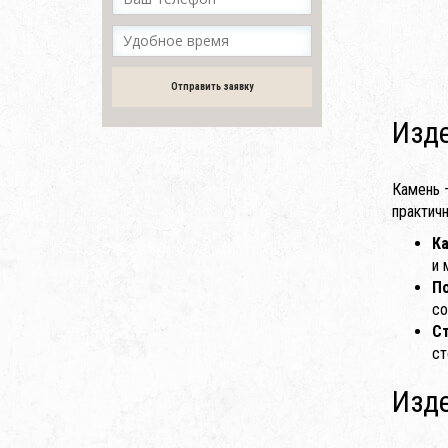
Отправить заявку
Изде
Камень 
практич
К
и 
П
со
С
ст
Изде