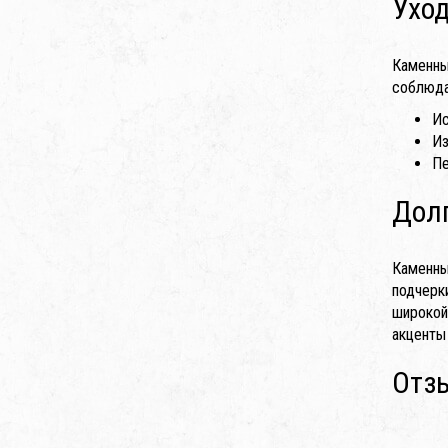
Уход
Каменны
соблюда
Ис
Из
Пе
Долг
Каменны
подчерк
широкой
акценты
Отз