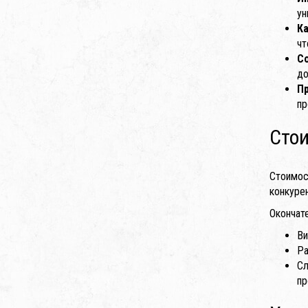
ун
К
чт
С
до
П
пр
Стои
Стоимос
конкуре
Окончат
Ви
Ра
Сл
пр