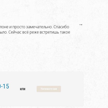
Олег
Столешниц
лоне и просто замечательно. Спасибо
Были установ
было. Сейчас всё реже встретишь такое
важно. Спаси
0-15
или
Напишите нам