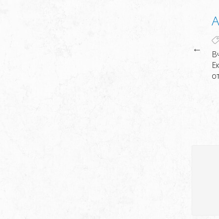
А
 ребят всегда есть 2-3 камня по акции. Почему они
В
сь. Ну это их дело. В целом отработали норм.
Е
о