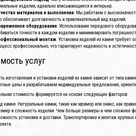
икальные изделия, идеально вписывающиеся в интерьер.
ачество материалов и выполнения
. Мы работаем с высококачест
о обеспечивает долговечность и привлекательный вид изделий.
овременное оборудование
. Использование передового оборудова
биваться точности в каждом изделии и минимизировать погрешност
рофессиональный монтаж
. Установка изделий из камня требует 
оцесс профессионально, что гарантирует надежность и эстетичнос
мость услуг
ть изготовления и установки изделий из камня зависит от типа кам
нтные цены и разрабатываем индивидуальные предложения, ориенти
ельная стоимость формируется на основе следующих факторов:
д камня. Натуральные камни, такие как мрамор или оникс, как прав
змер и сложность изделия. Чем больше размеры и чем сложнее фо
ожность установки и доставки. Транспортировка и монтаж крупных
оекта.