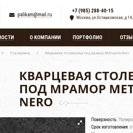
+7 (985) 288-40-15
|
palikam@mail.ru
Москва, ул.Осташковская, д.14,
ВОСТИ
О КОМПАНИИ
ПОРТФОЛИО
ОТЗ
Под мрамор
Кварцевая столешница под мрамор Metropole Nero
КВАРЦЕВАЯ СТО
ПОД МРАМОР ME
NERO
Поверхность:
Полиро
Срок изготовления:
о