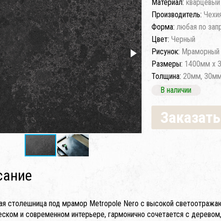
Материал:
кварцевый
Производитель:
Чехи
Форма:
любая по зап
Цвет:
Черный
Рисунок:
Мраморный 
Размеры:
1400мм x 
Толщина:
20мм, 30м
В наличии
Заказать
сание
ая столешница под мрамор Metropole Nero с высокой светоотража
еском и современном интерьере, гармонично сочетается с деревом