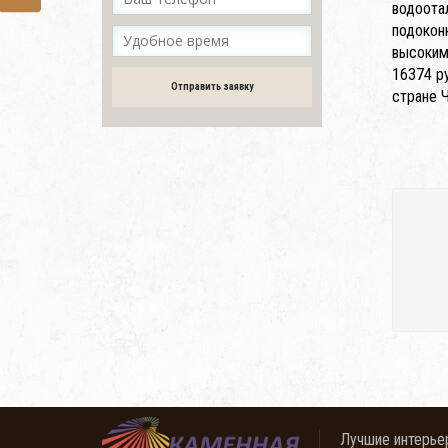
водоота
подокон
высоким
16374 р
Отправить заявку
стране Ч
Лучшие интерье