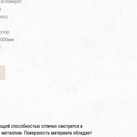
 агломерат
я
росу
узор
3000мм
м
ющей способностью отлично смотрится в
, металлом. Поверхность материала обладает