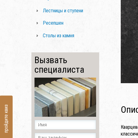
Лестницы и ступени
Ресепшен
Столы из камня
Вызвать
специалиста
Опи
пройдите квиз
Кварцев
классич