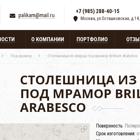
+7 (985) 288-40-15
|
palikam@mail.ru
Москва, ул.Осташковская, д.14,
ВОСТИ
О КОМПАНИИ
ПОРТФОЛИО
ОТЗ
Под мрамор
Столешница из кварца под мрамор Brilliant Arabesco
СТОЛЕШНИЦА ИЗ
ПОД МРАМОР BRI
ARABESCO
Поверхность:
Полиро
Срок изготовления:
о