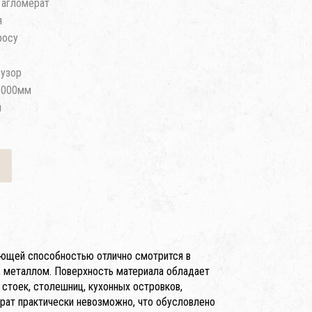
 агломерат
я
росу
узор
3000мм
м
жающей способностью отлично смотрится в
, металлом. Поверхность материала обладает
стоек, столешниц, кухонных островков,
ерат практически невозможно, что обусловлено