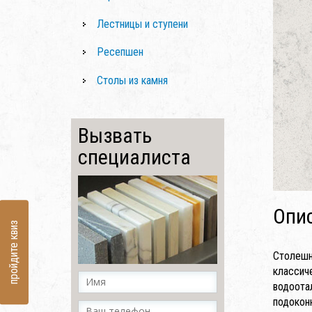
Лестницы и ступени
Ресепшен
Столы из камня
Вызвать
специалиста
Опи
пройдите квиз
Столешн
классич
водоота
подокон