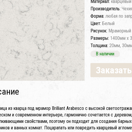
Материал:
кварцевый
Производитель:
Чехи
Форма:
любая по зап
Цвет:
Белый
Рисунок:
Мраморный 
Размеры:
1400мм x 
Толщина:
20мм, 30м
В наличии
Заказать
сание
ица из кварца под мрамор Brilliant Arabesco с высокой светоотра
еском и современном интерьере, гармонично сочетается с деревом
лкивающими свойствами, поэтому он подходит для создания барных 
ников и ванных комнат. Поцарапать или повредить кварцевый аглом