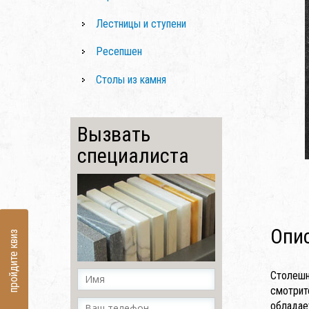
Лестницы и ступени
Ресепшен
Столы из камня
Вызвать
специалиста
Опи
пройдите квиз
Столешн
смотрит
обладае