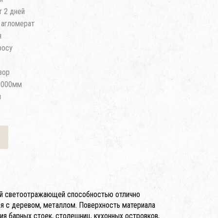
т 2 дней
 агломерат
я
росу
зор
3000мм
м
кой светоотражающей способностью отлично
ся с деревом, металлом. Поверхность материала
я барных стоек, столешниц, кухонных островков,