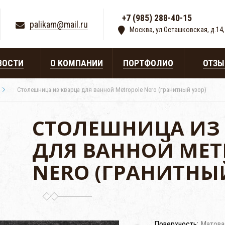
+7 (985) 288-40-15
|
palikam@mail.ru
Москва, ул.Осташковская, д.14,
ВОСТИ
О КОМПАНИИ
ПОРТФОЛИО
ОТЗ
Столешница из кварца для ванной Metropole Nero (гранитный узор)
СТОЛЕШНИЦА ИЗ
ДЛЯ ВАННОЙ MET
NERO (ГРАНИТНЫ
Поверхность:
Матова