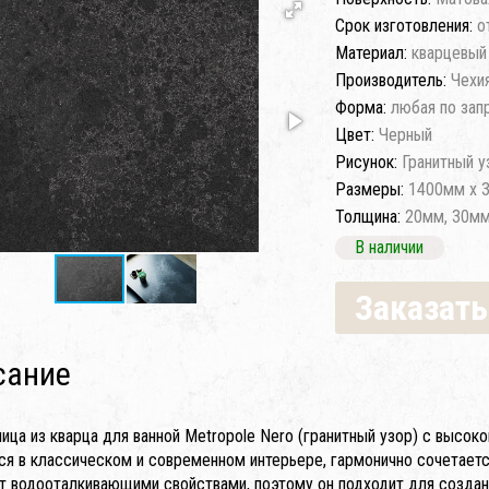
Срок изготовления:
о
Материал:
кварцевый
Производитель:
Чехи
Форма:
любая по зап
Цвет:
Черный
Рисунок:
Гранитный у
Размеры:
1400мм x 
Толщина:
20мм, 30м
В наличии
Заказать
сание
ица из кварца для ванной Metropole Nero (гранитный узор) с высо
ся в классическом и современном интерьере, гармонично сочетает
т водооталкивающими свойствами, поэтому он подходит для создани