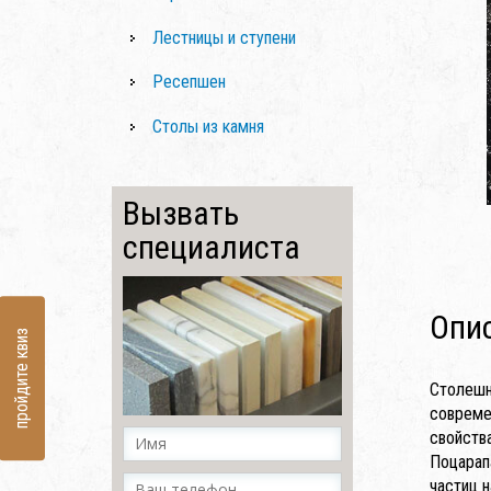
Лестницы и ступени
Ресепшен
Столы из камня
Вызвать
специалиста
Опи
пройдите квиз
Столешн
совреме
свойства
Поцарап
частиц н