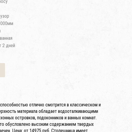
росу
узор
3000мм
м
ванная
т 2 дней
 способностью отлично смотрится в классическом и
верхность материала обладает водооталкивающими
хонных островков, подоконников и ванных комнат.
 что обусловлено высоким содержанием твердых
вечен. Цена: от 14975 руб. Столешница имеет