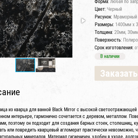
Форма:
любая по зап
Цвет:
Черный
Рисунок:
Мраморный 
Размеры:
1400мм x 
Толщина:
20мм, 30м
Поверхность:
Полиро
Срок изготовления:
о
В наличии
Заказать
сание
ица из кварца для ванной Black Mirror с высокой светоотражающей
нном интерьере, гармонично сочетается с деревом, металлом. По
ми, поэтому он подходит для создания барных стоек, столешниц, ку
ать или повредить кварцевый агломерат практически невозможно,
атуральных минералов. Материал гигиеничен, удобен в уходе, долго