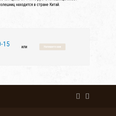
лешниц находится в стране Китай.
0-15
или
Напишите нам