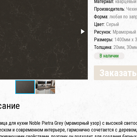
Материал:
кварцевый
Производитель:
Чехи
Форма:
любая по зап
Цвет:
Серый
Рисунок:
Мраморный 
Размеры:
1400мм x 
Толщина:
20мм, 30м
В наличии
Заказать
сание
ица для кухни Noble Pietra Grey (мраморный узор) с высокой све
еском и современном интерьере, гармонично сочетается с деревом
лкивающими свойствами, поэтому он подходит для создания барных 