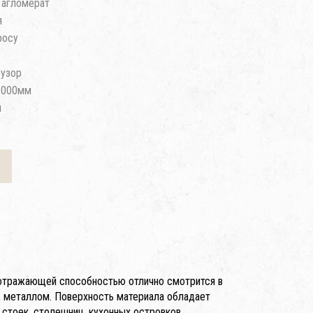
 агломерат
я
росу
узор
3000мм
м
тоотражающей способностью отлично смотрится в
, металлом. Поверхность материала обладает
стоек, столешниц, кухонных островков,