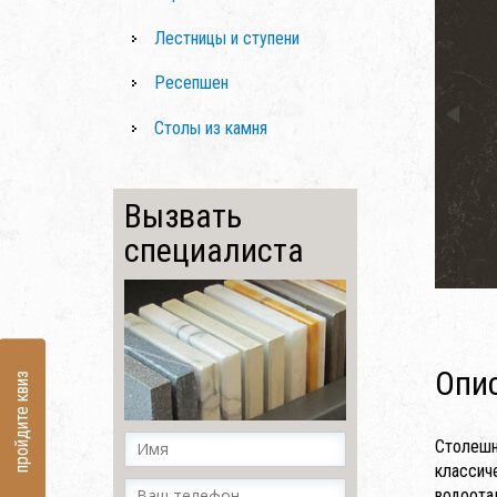
Лестницы и ступени
Ресепшен
Столы из камня
Вызвать
специалиста
Опи
пройдите квиз
Столешн
классич
водоота