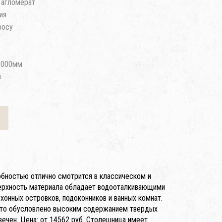
 агломерат
ия
росу
3000мм
м
бностью отлично смотрится в классическом и
верхность материала обладает водооталкивающими
хонных островков, подоконников и ванных комнат.
 что обусловлено высоким содержанием твердых
вечен. Цена: от 14562 руб. Столешница имеет