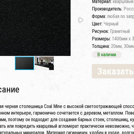
Материал:
кварцевый
Производитель:
Росс
Форма:
любая по зап
Цвет:
Черный
Рисунок:
Гранитный
Размеры:
1400мм x 
Толщина:
20мм, 30м
В наличии
Заказать
сание
ая черная столешница Coal Mine с высокой светоотражающей спосо
нном интерьере, гармонично сочетается с деревом, металлом. По
ми, поэтому он подходит для создания барных стоек, столешниц, ку
ать или повредить кварцевый агломерат практически невозможно,
атуральных минералов. Материал гигиеничен, удобен в уходе, долго