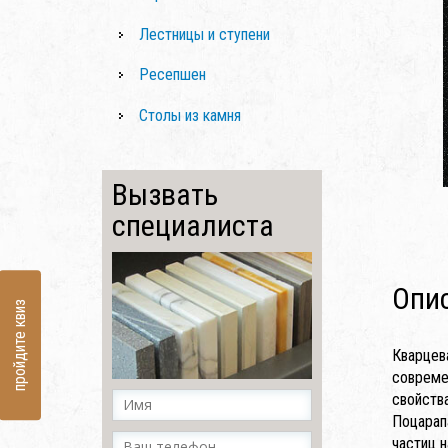
Лестницы и ступени
Ресепшен
Столы из камня
Вызвать
специалиста
Опи
пройдите квиз
Кварцев
совреме
свойства
Поцарап
частиц н