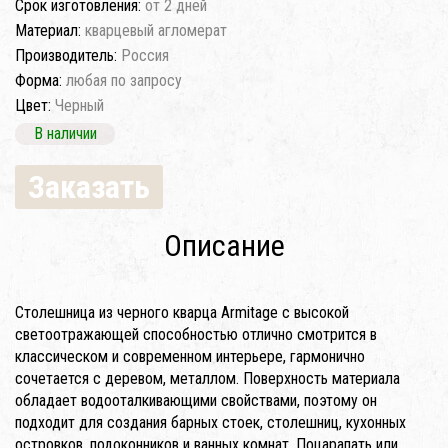
Срок изготовления:
от 2 дней
Материал:
кварцевый агломерат
Производитель:
Россия
Форма:
любая по запросу
Цвет:
Черный
В наличии
Заказать
Описание
Столешница из черного кварца Armitage с высокой
светоотражающей способностью отлично смотрится в
классическом и современном интерьере, гармонично
сочетается с деревом, металлом. Поверхность материала
обладает водооталкивающими свойствами, поэтому он
подходит для создания барных стоек, столешниц, кухонных
островков, подоконников и ванных комнат. Поцарапать или